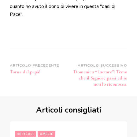
quanto ho avuto il dono di vivere in questa "oasi di
Pace".
Navigazione
ARTICOLO PRECEDENTE
ARTICOLO SUCCESSIVO
Torna dal papà!
Domenica “Laetare”: Temo
articoli
che il Signore passi ed io
non lo riconosca.
Articoli consigliati
ARTICOLI
OMELIE