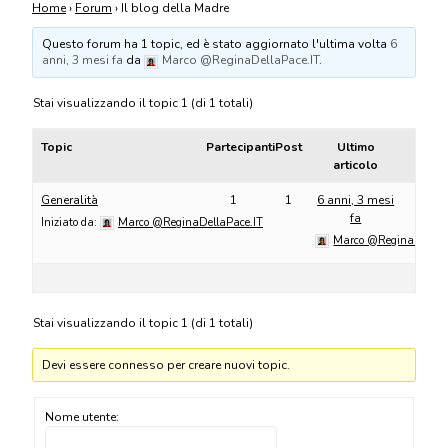
Home
›
Forum
›
Il blog della Madre
Questo forum ha 1 topic, ed è stato aggiornato l'ultima volta
6
anni, 3 mesi fa
da
Marco @ReginaDellaPace.IT
.
Stai visualizzando il topic 1 (di 1 totali)
Topic
Partecipanti
Post
Ultimo
articolo
Generalità
1
1
6 anni, 3 mesi
fa
Iniziato da:
Marco @ReginaDellaPace.IT
Marco @ReginaDellaP
Stai visualizzando il topic 1 (di 1 totali)
Devi essere connesso per creare nuovi topic.
Nome utente: