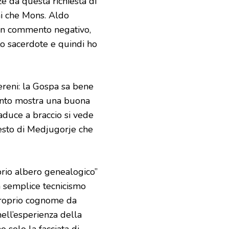
e da questa richiesta di
eni che Mons. Aldo
cun commento negativo,
to sacerdote e quindi ho
ereni: la Gospa sa bene
ccanto mostra una buona
aduce a braccio si vede
testo di Medjugorje che
prio albero genealogico”
n semplice tecnicismo
 proprio cognome da
ell’esperienza della
o solo la facciata di