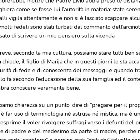
brerebbe inoltre che Padre Livio abbia preso le distanz
hiera come se fosse lui l’autorità in materia: state ser
alli vigila attentamente e non si è lasciato scappare al
molti fedeli sono stati turbati dal commento dell’arcino
sato di scrivere un mio pensiero sulla vicenda.
reve, secondo la mia cultura, possiamo stare tutti ben s
 chiede, il figlio di Marija che in questi giorni le sta a
urità di fede e di conoscenza dei messaggi, e quando tr
 lo fa secondo l’educazione della sua famiglia ed il con
bra conoscere veramente bene.
ciamo chiarezza su un punto: dire di “pregare per il pro
 è far uso di terminologia né astrusa né mistica, ma è u
 esprime il voler rivolgere suffragi verso i defunti del
te di padre e del medesimo da parte di madre, perché n
sa certi “problemi” e persino certi “disturbi” talvolta son