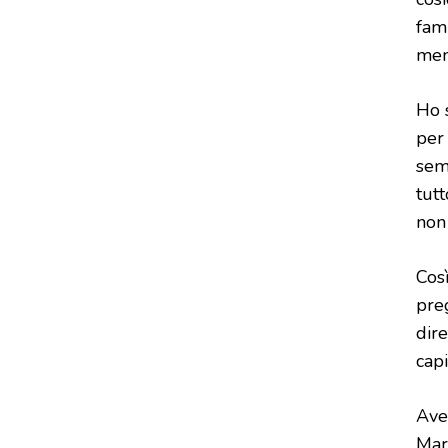
fam
men
Ho 
per 
semp
tutt
non 
Cos
preg
dire
capi
Ave
Mar