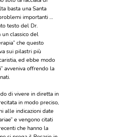
lta basta una Santa
 problemi importanti …
to testo del Dr.
 un classico del
erapia” che questo
 sui pilastri più
Eucaristia, ed ebbe modo
i” avveniva offrendo la
nati.
di vivere in diretta in
ecitata in modo preciso,
i alle indicazioni date
riae” e vengono citati
recenti che hanno la
e si prega il Rosario in