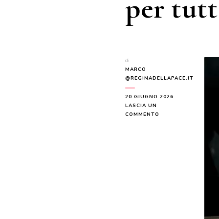
per tut
di
MARCO
@REGINADELLAPACE.IT
20 GIUGNO 2026
LASCIA UN
SU
COMMENTO
PREGARE
PER
TUTTA
LA
NOSTRA
STIRPE,
PER
TUTTA
LA
NOSTRA
DISCENDENZA