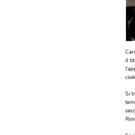
…
Cari
il 
l’ap
cioè
Si t
tem
sec
Rin