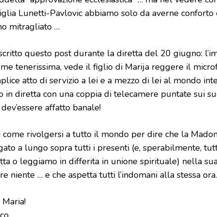
iglia Lunetti-Pavlovic abbiamo solo da averne conforto 
o mitragliato …
scritto questo post durante la diretta del 20 giugno: l’
me tenerissima, vede il figlio di Marija reggere il micr
lice atto di servizio a lei e a mezzo di lei al mondo in
o in diretta con una coppia di telecamere puntate sui su
dev’essere affatto banale!
ì come rivolgersi a tutto il mondo per dire che la Mado
ato a lungo sopra tutti i presenti (e, sperabilmente, tut
tta o leggiamo in differita in unione spirituale) nella s
re niente … e che aspetta tutti l’indomani alla stessa ora.
 Maria!
co.