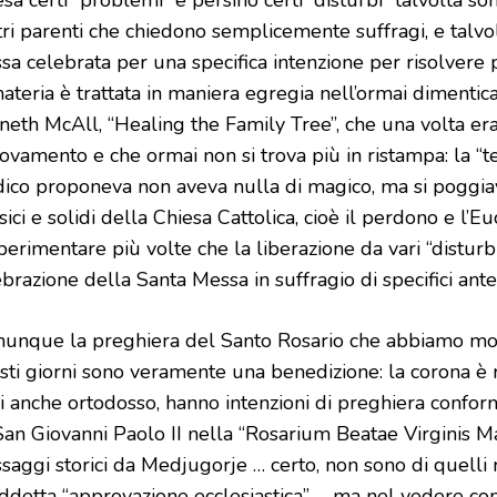
tri parenti che chiedono semplicemente suffragi, e talvo
sa celebrata per una specifica intenzione per risolvere
ateria è trattata in maniera egregia nell’ormai dimentica
neth McAll, “Healing the Family Tree”, che una volta era
ovamento e che ormai non si trova più in ristampa: la “t
ico proponeva non aveva nulla di magico, ma si poggiava
sici e solidi della Chiesa Cattolica, cioè il perdono e l’
perimentare più volte che la liberazione da vari “disturb
brazione della Santa Messa in suffragio di specifici ante
unque la preghiera del Santo Rosario che abbiamo modo 
sti giorni sono veramente una benedizione: la corona è r
i anche ortodosso, hanno intenzioni di preghiera conform
San Giovanni Paolo II nella “Rosarium Beatae Virginis Ma
saggi storici da Medjugorje … certo, non sono di quelli 
iddetta “approvazione ecclesiastica” … ma nel vedere com