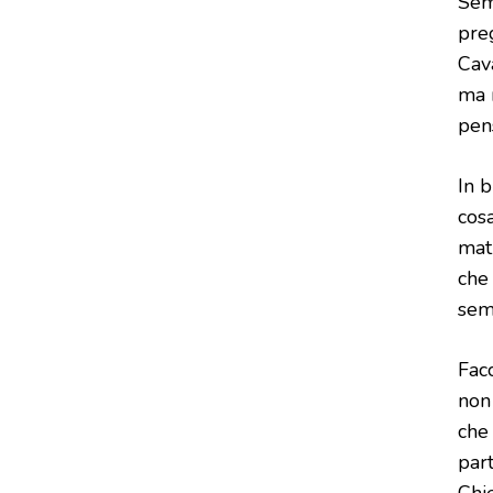
Sem
preg
Cav
ma 
pen
In b
cosa
mat
che
sem
Fac
non
che
par
Chie