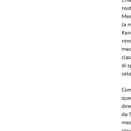
nos
Mes
la m
Ken
rinn
med
clas
di s
cele
Com
que
dire
da 
mes
cos