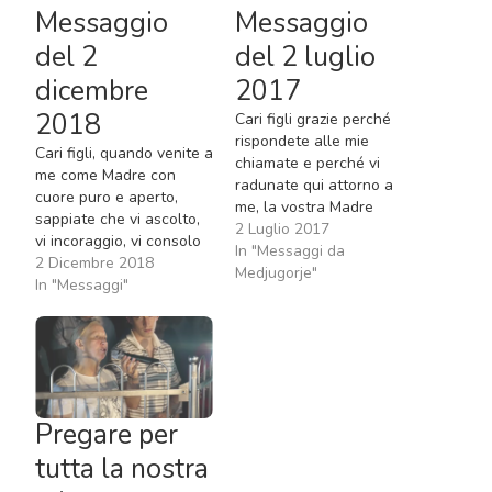
Messaggio
Messaggio
del 2
del 2 luglio
dicembre
2017
2018
Cari figli grazie perché
rispondete alle mie
Cari figli, quando venite a
chiamate e perché vi
me come Madre con
radunate qui attorno a
cuore puro e aperto,
me, la vostra Madre
sappiate che vi ascolto,
Celeste. So che pensate
2 Luglio 2017
vi incoraggio, vi consolo
a me con amore e
In "Messaggi da
e soprattutto intercedo
2 Dicembre 2018
speranza. Anch’io provo
Medjugorje"
per voi presso mio Figlio.
In "Messaggi"
amore verso tutti voi,
So che volete avere una
come ne prova anche il
fede forte ed esprimerla
mio dilettissimo Figlio
nel modo giusto. Quello
che, nel suo amore
che mio Figlio vi chiede è
misericordioso, mi invia…
una fede…
Pregare per
tutta la nostra