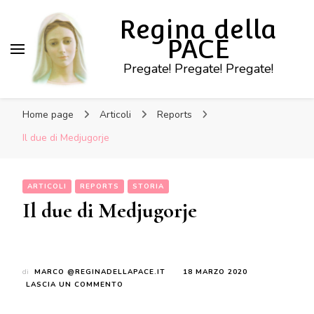
Regina della
PACE
Pregate! Pregate! Pregate!
Home page
Articoli
Reports
Il due di Medjugorje
ARTICOLI
REPORTS
STORIA
Il due di Medjugorje
di
MARCO @REGINADELLAPACE.IT
18 MARZO 2020
SU
LASCIA UN COMMENTO
IL
DUE