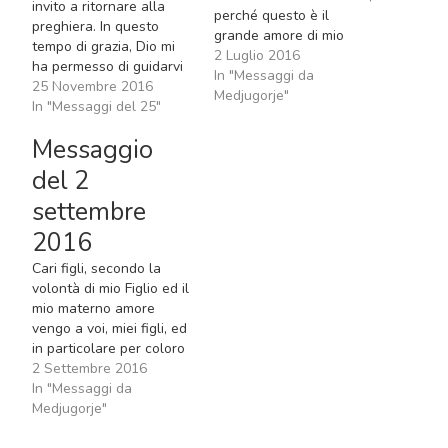
invito a ritornare alla
perché questo è il
preghiera. In questo
grande amore di mio
tempo di grazia, Dio mi
Figlio. Egli mi manda in
2 Luglio 2016
ha permesso di guidarvi
mezzo a voi affinché, con
In "Messaggi da
verso la santità e verso
25 Novembre 2016
materno amore, io vi dia
Medjugorje"
una vita semplice,
In "Messaggi del 25"
sicurezza; affinché
affinché nelle piccole
comprendiate che dolore
Messaggio
cose possiate scoprire
e gioia, sofferenza e
Dio Creatore, innamorarvi
del 2
amore fanno sì…
di Lui e affinché la vostra
settembre
vita sia un
ringraziamento
2016
all’Altissimo per…
Cari figli, secondo la
volontà di mio Figlio ed il
mio materno amore
vengo a voi, miei figli, ed
in particolare per coloro
che ancora non hanno
2 Settembre 2016
conosciuto l’amore di mio
In "Messaggi da
Figlio. Vengo a voi che
Medjugorje"
pensate a me, che mi