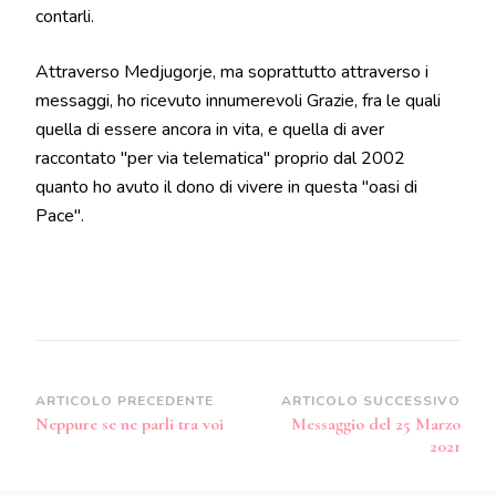
contarli.
Attraverso Medjugorje, ma soprattutto attraverso i
messaggi, ho ricevuto innumerevoli Grazie, fra le quali
quella di essere ancora in vita, e quella di aver
raccontato "per via telematica" proprio dal 2002
quanto ho avuto il dono di vivere in questa "oasi di
Pace".
Navigazione
ARTICOLO PRECEDENTE
ARTICOLO SUCCESSIVO
Neppure se ne parli tra voi
Messaggio del 25 Marzo
articoli
2021