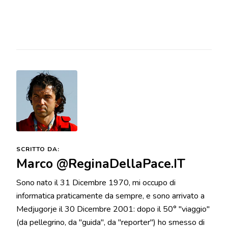
invocate. A voi do il mio
materno amore e…
SCRITTO DA:
Marco @ReginaDellaPace.IT
Sono nato il 31 Dicembre 1970, mi occupo di
informatica praticamente da sempre, e sono arrivato a
Medjugorje il 30 Dicembre 2001: dopo il 50° "viaggio"
(da pellegrino, da "guida", da "reporter") ho smesso di