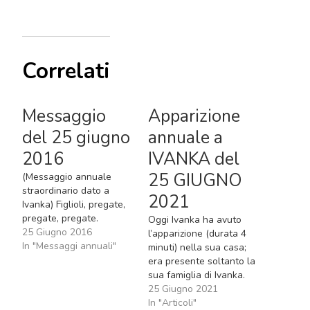
Correlati
Messaggio
Apparizione
del 25 giugno
annuale a
2016
IVANKA del
25 GIUGNO
(Messaggio annuale
straordinario dato a
2021
Ivanka) Figlioli, pregate,
pregate, pregate.
Oggi Ivanka ha avuto
25 Giugno 2016
l’apparizione (durata 4
In "Messaggi annuali"
minuti) nella sua casa;
era presente soltanto la
sua famiglia di Ivanka.
Dopo l'apparizione la
25 Giugno 2021
veggente Ivanka ha
In "Articoli"