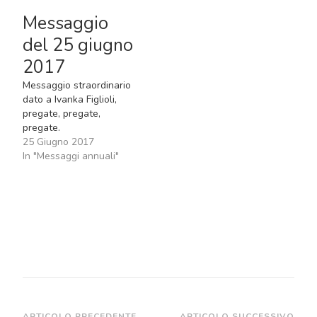
riferito che La Madonna
Messaggio
le ha dato il seguente
messaggio: Figlioli, ho
del 25 giugno
bisogno delle vostre
2017
preghiere. Pregate,
pregate, pregate! Lido
Messaggio straordinario
delle Nazioni, 25 Giugno
dato a Ivanka Figlioli,
2021Ave…
pregate, pregate,
pregate.
25 Giugno 2017
In "Messaggi annuali"
ARTICOLO PRECEDENTE
ARTICOLO SUCCESSIVO