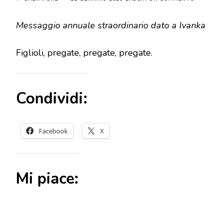
MESSAGG
DEL
Messaggio annuale straordinario dato a Ivanka
25
GIUGNO
2019
Figlioli, pregate, pregate, pregate.
Condividi:
Facebook
X
Mi piace: