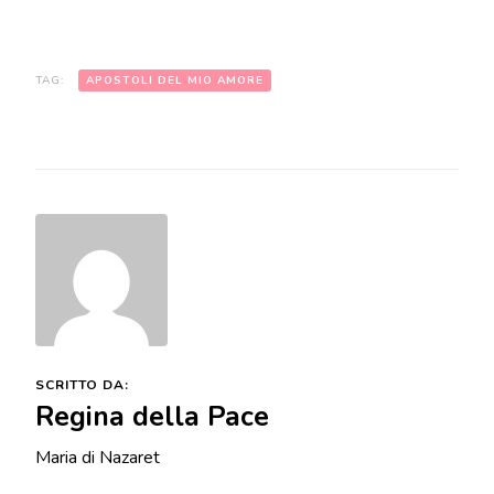
viene dall’eterno
presente, lui vi parla con
parole di vita e semina
amore nei cuori…
TAG:
APOSTOLI DEL MIO AMORE
SCRITTO DA:
Regina della Pace
Maria di Nazaret