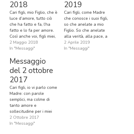
2018
2019
Cari figli, mio Figlio, che è
Cari figli, come Madre
luce d’amore, tutto ciò
che conosce i suoi figli,
che ha fatto e fa, l’ha
so che anelate a mio
fatto e lo fa per amore.
Figlio. So che anelate
Così anche voi, figli miei,
alla verità, alla pace, a
quando vivete
2 Maggio 2018
ciò che è puro e non è
2 Aprile 2019
nell’amore, amate il
In "Messaggi"
falso. Per questo io,
In "Messaggi"
vostro prossimo e fate la
come Madre, mediante
Messaggio
volontà di mio Figlio.
l’amore di Dio, mi rivolgo
Apostoli del mio amore,
a voi e vi invito affinché,
del 2 ottobre
fatevi piccoli! Aprite i
pregando con…
2017
vostri…
Cari figli, io vi parlo come
Madre: con parole
semplici, ma colme di
tanto amore e
sollecitudine per i miei
figli, che per mezzo di mio
2 Ottobre 2017
Figlio sono affidati a me.
In "Messaggi"
Mio Figlio invece, che