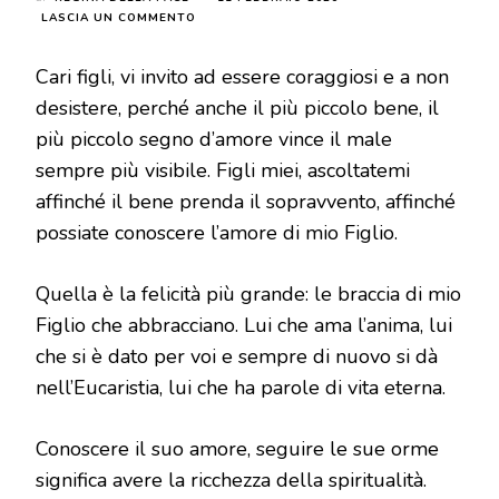
SU
LASCIA UN COMMENTO
MESSAGGIO
DEL
Cari figli, vi invito ad essere coraggiosi e a non
2
OTTOBRE
desistere, perché anche il più piccolo bene, il
2018
più piccolo segno d’amore vince il male
sempre più visibile. Figli miei, ascoltatemi
affinché il bene prenda il sopravvento, affinché
possiate conoscere l’amore di mio Figlio.
Quella è la felicità più grande: le braccia di mio
Figlio che abbracciano. Lui che ama l’anima, lui
che si è dato per voi e sempre di nuovo si dà
nell’Eucaristia, lui che ha parole di vita eterna.
Conoscere il suo amore, seguire le sue orme
significa avere la ricchezza della spiritualità.