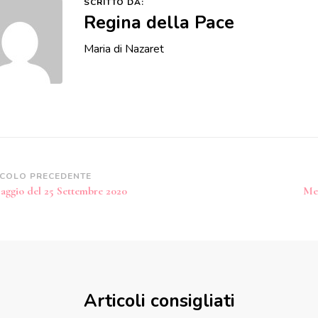
SCRITTO DA:
Regina della Pace
Maria di Nazaret
vigazione
ICOLO PRECEDENTE
aggio del 25 Settembre 2020
Me
icoli
Articoli consigliati