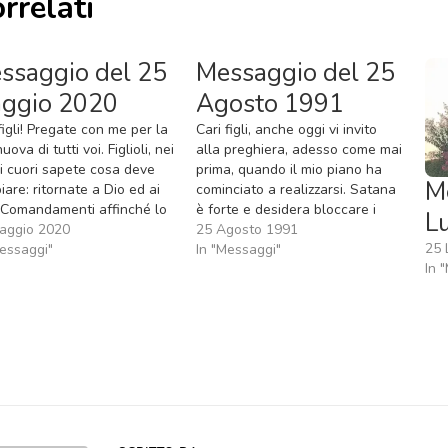
rrelati
ssaggio del 25
Messaggio del 25
ggio 2020
Agosto 1991
figli! Pregate con me per la
Cari figli, anche oggi vi invito
nuova di tutti voi. Figlioli, nei
alla preghiera, adesso come mai
ri cuori sapete cosa deve
prima, quando il mio piano ha
M
are: ritornate a Dio ed ai
cominciato a realizzarsi. Satana
 Comandamenti affinché lo
è forte e desidera bloccare i
L
ito Santo possa cambiare le
aggio 2020
progetti della pace e della gioia
25 Agosto 1991
25 
e vite ed il volto di questa
Messaggi"
e farvi pensare che mio Figlio
In "Messaggi"
In 
, che ha bisogno del
non sia forte nelle sue decisioni.
vamento nello Spirito.
Perciò vi invito, cari figli,…
li,…