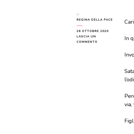
di
REGINA DELLA PACE
Cari
26 OTTOBRE 2020
LASCIA UN
In 
SU
COMMENTO
MESSAGGIO
DEL
Invo
25
OTTOBRE
2020
Sata
l’od
Perc
via,
Figl