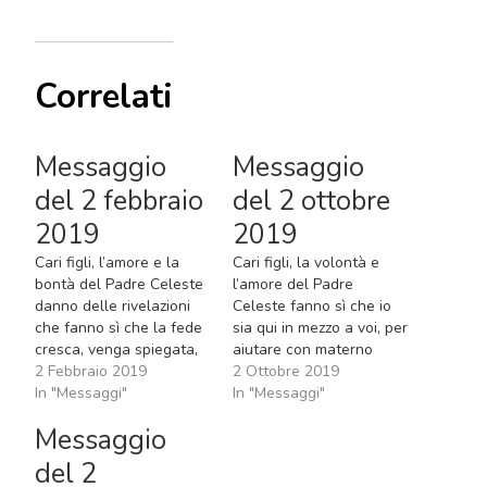
Correlati
Messaggio
Messaggio
del 2 febbraio
del 2 ottobre
2019
2019
Cari figli, l’amore e la
Cari figli, la volontà e
bontà del Padre Celeste
l’amore del Padre
danno delle rivelazioni
Celeste fanno sì che io
che fanno sì che la fede
sia qui in mezzo a voi, per
cresca, venga spiegata,
aiutare con materno
porti pace, sicurezza e
2 Febbraio 2019
amore la crescita della
2 Ottobre 2019
speranza. Così anch’io,
In "Messaggi"
fede nel vostro cuore, in
In "Messaggi"
figli miei, per l’amore
modo che possiate
Messaggio
misericordioso del Padre
davvero capire lo scopo
Celeste, vi mostro
della vita terrena e la
del 2
sempre di nuovo la via a
grandezza di quella