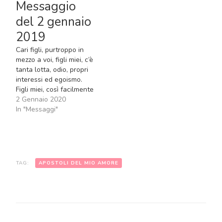
Messaggio
volontà di mio Figlio.
in molte anime ed il
Apostoli del mio amore,
cuore è preso dalle cose
del 2 gennaio
fatevi piccoli! Aprite i
materiali del mondo. Però
2019
vostri…
il…
Cari figli, purtroppo in
mezzo a voi, figli miei, c’è
tanta lotta, odio, propri
interessi ed egoismo.
Figli miei, così facilmente
dimenticate mio Figlio, le
2 Gennaio 2020
Sue parole ed il Suo
In "Messaggi"
amore. La fede si spegne
in molte anime ed il
cuore è preso dalle cose
materiali del mondo. Però
il…
TAG:
APOSTOLI DEL MIO AMORE