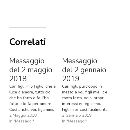
Correlati
Messaggio
Messaggio
del 2 maggio
del 2 gennaio
2018
2019
Cari figli, mio Figlio, che è
Cari figli, purtroppo in
luce d’amore, tutto ciò
mezzo a voi, figli miei, c’è
che ha fatto e fa, l’ha
tanta lotta, odio, propri
fatto e lo fa per amore.
interessi ed egoismo.
Così anche voi, figli miei,
Figli miei, così facilmente
quando vivete
2 Maggio 2018
dimenticate mio Figlio, le
2 Gennaio 2019
nell’amore, amate il
In "Messaggi"
Sue parole ed il Suo
In "Messaggi"
vostro prossimo e fate la
amore. La fede si spegne