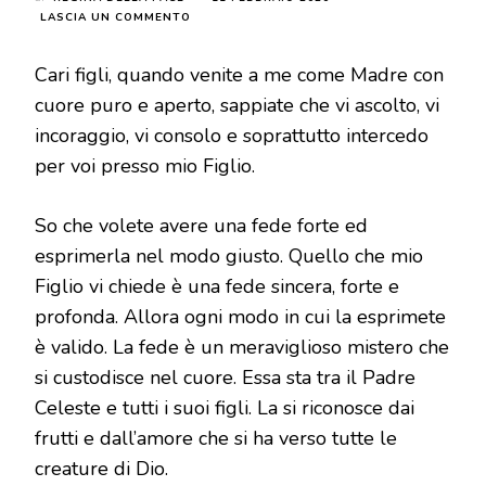
SU
LASCIA UN COMMENTO
MESSAGGIO
DEL
Cari figli, quando venite a me come Madre con
2
DICEMBRE
cuore puro e aperto, sappiate che vi ascolto, vi
2018
incoraggio, vi consolo e soprattutto intercedo
per voi presso mio Figlio.
So che volete avere una fede forte ed
esprimerla nel modo giusto. Quello che mio
Figlio vi chiede è una fede sincera, forte e
profonda. Allora ogni modo in cui la esprimete
è valido. La fede è un meraviglioso mistero che
si custodisce nel cuore. Essa sta tra il Padre
Celeste e tutti i suoi figli. La si riconosce dai
frutti e dall’amore che si ha verso tutte le
creature di Dio.