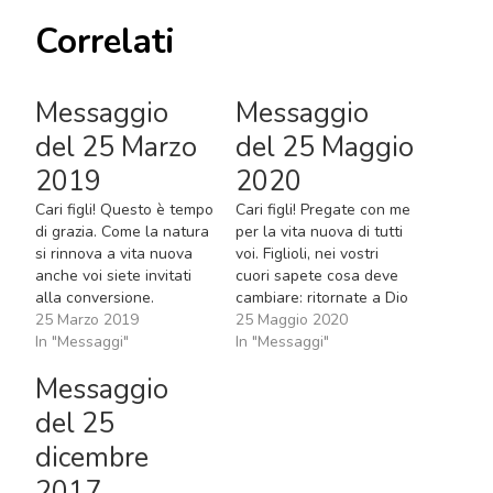
Correlati
Messaggio
Messaggio
del 25 Marzo
del 25 Maggio
2019
2020
Cari figli! Questo è tempo
Cari figli! Pregate con me
di grazia. Come la natura
per la vita nuova di tutti
si rinnova a vita nuova
voi. Figlioli, nei vostri
anche voi siete invitati
cuori sapete cosa deve
alla conversione.
cambiare: ritornate a Dio
Decidetevi per Dio.
25 Marzo 2019
ed ai Suoi Comandamenti
25 Maggio 2020
Figlioli, voi siete vuoti e
In "Messaggi"
affinché lo Spirito Santo
In "Messaggi"
non avete gioia perché
possa cambiare le vostre
Messaggio
non avete Dio. Perciò
vite ed il volto di questa
pregate affinché la
terra, che ha bisogno del
del 25
preghiera sia per voi vita.
rinnovamento nello
dicembre
Nella natura cercate Dio
Spirito. Figlioli,…
che…
2017