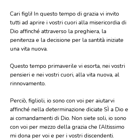
MESSAGGIO
DEL
Cari figli! In questo tempo di grazia vi invito
25
MARZO
tutti ad aprire i vostri cuori alla misericordia di
2017
Dio affinché attraverso la preghiera, la
penitenza e la decisione per la santità iniziate
una vita nuova.
Questo tempo primaverile vi esorta, nei vostri
pensieri e nei vostri cuori, alla vita nuova, al
rinnovamento.
Perciò, figlioli, io sono con voi per aiutarvi
affinché nella determinazione diciate SÌ a Dio e
ai comandamenti di Dio. Non siete soli, io sono
con voi per mezzo della grazia che l’Altissimo
mi dona per voi e per i vostri discendenti.