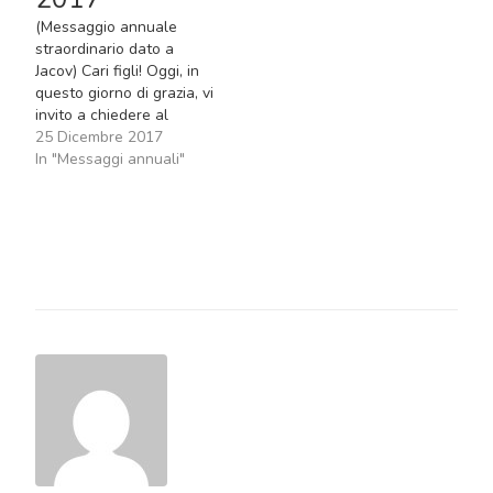
(Messaggio annuale
straordinario dato a
Jacov) Cari figli! Oggi, in
questo giorno di grazia, vi
invito a chiedere al
Signore il dono della
25 Dicembre 2017
fede. Figli miei, decidetevi
In "Messaggi annuali"
per Dio e iniziate a vivere
e a credere in ciò a cui
Dio vi invita. Credere, figli
miei, significa
abbandonare le vostre…