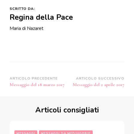
SCRITTO DA:
Regina della Pace
Maria di Nazaret
Navigazione
ARTICOLO PRECEDENTE
ARTICOLO SUCCESSIVO
Messaggio del 18 marzo 2017
Messaggio del 2 aprile 2017
articoli
Articoli consigliati
MESSAGGI
MESSAGGI DA MEDJUGORJE