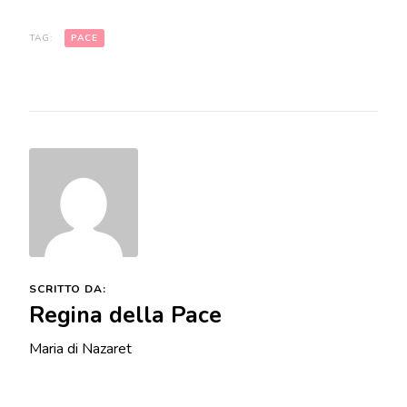
preghiera sia per voi vita.
Nella natura cercate Dio
TAG:
PACE
che…
SCRITTO DA:
Regina della Pace
Maria di Nazaret