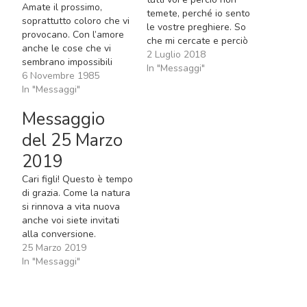
Amate il prossimo,
temete, perché io sento
soprattutto coloro che vi
le vostre preghiere. So
provocano. Con l’amore
che mi cercate e perciò
anche le cose che vi
io prego mio Figlio per
2 Luglio 2018
sembrano impossibili
voi: mio Figlio che è unito
In "Messaggi"
diventeranno possibili.
6 Novembre 1985
al Padre Celeste ed allo
Tutti quelli che
In "Messaggi"
Spirito Consolatore; mio
cominciano a vivere
Figlio che conduce le
Messaggio
l’amore, preparano la via
anime nel Regno da…
alla pace.
del 25 Marzo
2019
Cari figli! Questo è tempo
di grazia. Come la natura
si rinnova a vita nuova
anche voi siete invitati
alla conversione.
Decidetevi per Dio.
25 Marzo 2019
Figlioli, voi siete vuoti e
In "Messaggi"
non avete gioia perché
non avete Dio. Perciò
pregate affinché la