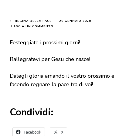
di
REGINA DELLA PACE
20 GENNAIO 2020
SU
LASCIA UN COMMENTO
MESSAGGIO
DEL
Festeggiate i prossimi giorni!
24
DICEMBRE
1981
Rallegratevi per Gesù che nasce!
Dategli gloria amando il vostro prossimo e
facendo regnare la pace tra di voi!
Condividi:
Facebook
X