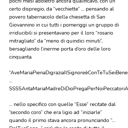
pochi mesi addietro ancora qualificavo, con un
certo dispregio, da “vecchiette” … pensando al
povero tabernacolo della chiesetta di San
Giovannino in cui tutti i pomeriggi un gruppo di
irriducibili si presentavano per il loro “rosario
mitragliato” da “meno di quindici minuti”,
bersagliando l’inerme porta d’oro delle loro
cinquanta.
“AveMariaPienaDigraziaIlSignoreèConTeTuSeiBen
…
SSSSAntaMariaMadreDiDioPregaPerNoiPeccatoriA
… nello specifico con quelle “Esse” recitate dal
“secondo coro” che era ligio ad “iniziarle”
quando il primo stava ancora pronunciando “…