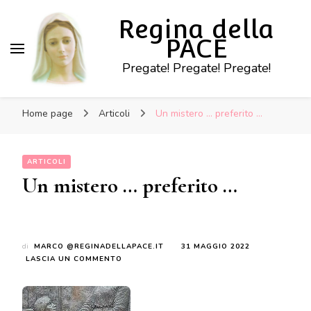
Regina della
PACE
Pregate! Pregate! Pregate!
Home page
Articoli
Un mistero … preferito …
ARTICOLI
Un mistero … preferito …
di
MARCO @REGINADELLAPACE.IT
31 MAGGIO 2022
SU
LASCIA UN COMMENTO
UN
MISTERO
…
PREFERITO