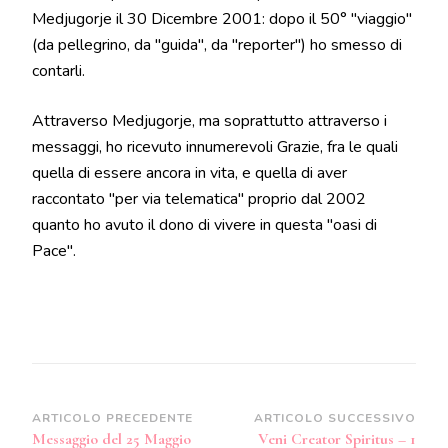
Medjugorje il 30 Dicembre 2001: dopo il 50° "viaggio"
(da pellegrino, da "guida", da "reporter") ho smesso di
contarli.
Attraverso Medjugorje, ma soprattutto attraverso i
messaggi, ho ricevuto innumerevoli Grazie, fra le quali
quella di essere ancora in vita, e quella di aver
raccontato "per via telematica" proprio dal 2002
quanto ho avuto il dono di vivere in questa "oasi di
Pace".
Navigazione
ARTICOLO PRECEDENTE
ARTICOLO SUCCESSIVO
Messaggio del 25 Maggio
Veni Creator Spiritus – 1