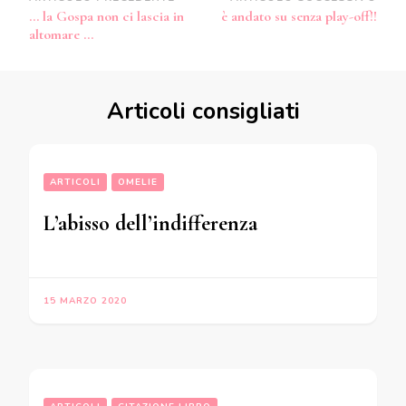
Navigazione
… la Gospa non ci lascia in
è andato su senza play-off!!
articoli
altomare …
Articoli consigliati
ARTICOLI
OMELIE
L’abisso dell’indifferenza
15 MARZO 2020