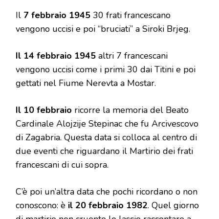
DATE
Il
7 febbraio 1945
30 frati francescano
IMPORTANTI
PER
vengono uccisi e poi “bruciati” a Siroki Brjeg.
MEDJUGORJE
Il 14 febbraio 1945
altri 7 francescani
vengono uccisi come i primi 30 dai Titini e poi
gettati nel Fiume Nerevta a Mostar.
Il 10 febbraio
ricorre la memoria del Beato
Cardinale Alojzije Stepinac che fu Arcivescovo
di Zagabria. Questa data si colloca al centro di
due eventi che riguardano il Martirio dei frati
francescani di cui sopra.
C’è poi un’altra data che pochi ricordano o non
conoscono: è
il 20 febbraio 1982
. Quel giorno