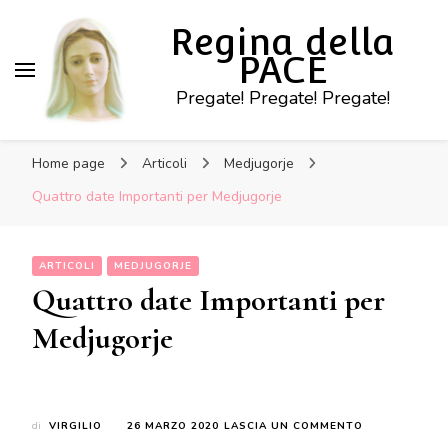
Regina della
PACE
Pregate! Pregate! Pregate!
Home page
Articoli
Medjugorje
Quattro date Importanti per Medjugorje
ARTICOLI
MEDJUGORJE
Quattro date Importanti per
Medjugorje
SU
di
VIRGILIO
26 MARZO 2020
LASCIA UN COMMENTO
QUATTRO