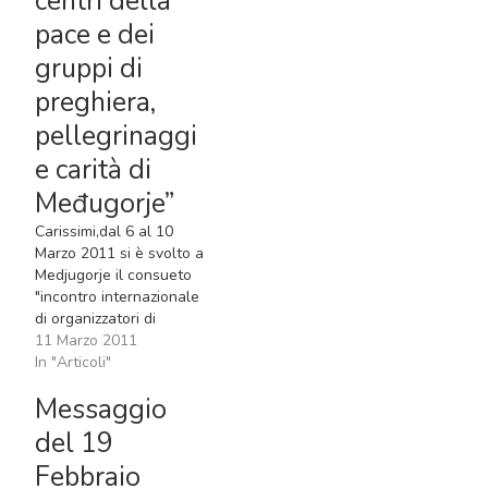
centri della
pace e dei
gruppi di
preghiera,
pellegrinaggi
e carità di
Međugorje”
Carissimi,dal 6 al 10
Marzo 2011 si è svolto a
Medjugorje il consueto
"incontro internazionale
di organizzatori di
pellegrinaggi, guide dei
11 Marzo 2011
centri della pace, gruppi
In "Articoli"
di preghiera e carità
Messaggio
legati a Međugorje",
giunto ormai alla
del 19
18esima edizione, sul
Febbraio
tema di un versetto del