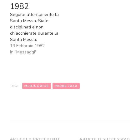
Vangelo Secondo Matteo
1982
“Io sono con voi…
Seguite attentamente la
Santa Messa. Siate
disciplinati e non
chiacchierate durante la
Santa Messa.
19 Febbraio 1982
In "Messaggi"
TAG:
MEDJUGORJE
PADRE JOZO
ARTICOLO PRECEDENTE
ARTICOLO SUCCESSIVO